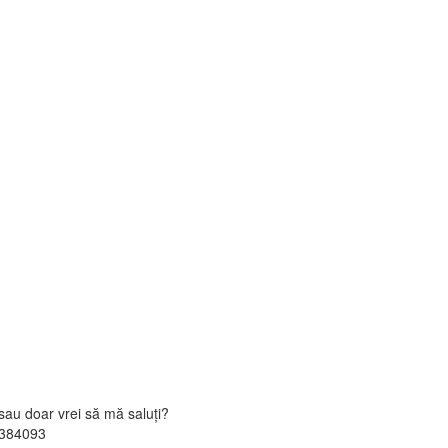
sau doar vrei să mă saluți?
2384093