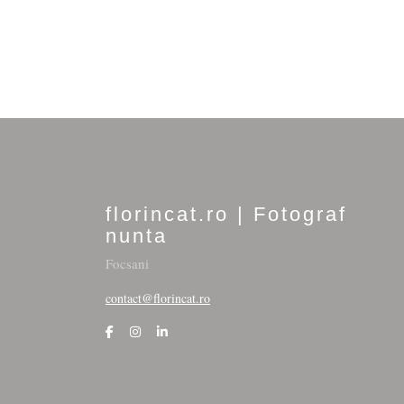
florincat.ro | Fotograf
nunta
Focsani
contact@florincat.ro