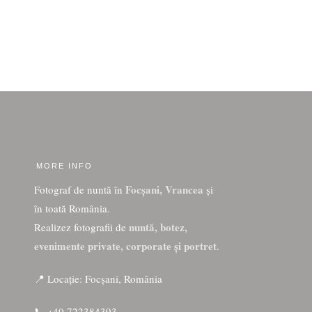
MORE INFO
Focșani, Vrancea
Fotograf de nuntă în
și
în toată România.
nuntă, botez,
Realizez fotografii de
evenimente private, corporate și portret
.
📍 Locație: Focșani, România
📞 +40 722384393