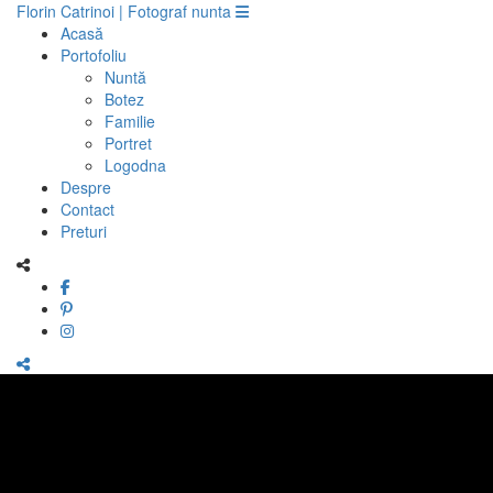
Florin Catrinoi | Fotograf nunta
Acasă
Portofoliu
Nuntă
Botez
Familie
Portret
Logodna
Despre
Contact
Preturi