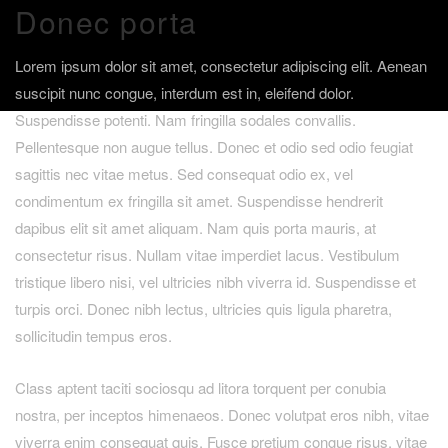
Donec porta
Lorem ipsum dolor sit amet, consectetur adipiscing elit. Aenean
suscipit nunc congue, interdum est in, eleifend dolor.
Suspendisse potenti. Nam fringilla sodales convallis.
Pellentesque non augue tellus. Donec et odio sed odio feugiat
sagittis nec vitae metus. Sed consequat odio ex, vel
condimentum ex fringilla sit amet. Suspendisse hendrerit
dapibus elit sit amet aliquam. Nam quis porta mauris, at
consectetur risus. Nullam vitae imperdiet lacus. Vestibulum
tristique libero nisi, vel ultricies nibh viverra id. Suspendisse et
turpis orci. Donec nibh lectus, ultricies quis ligula pharetra,
sollicitudin tempus eros.
Class aptent taciti sociosqu ad litora torquent per conubia
nostra, per inceptos himenaeos. Donec volutpat eros nibh, vitae
viverra enim consequat quis. Fusce pretium congue risus, vitae