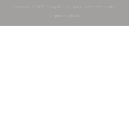
florincat.ro © 2025. Fotograf nunta, botez, evenimente, portret,
NEXT EVENT
corporate si brand